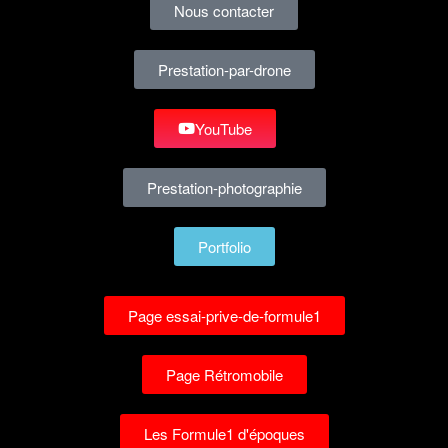
Nous contacter
Prestation-par-drone
YouTube
Prestation-photographie
Portfolio
Page essai-prive-de-formule1
Page Rétromobile
Les Formule1 d'époques