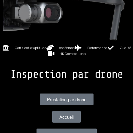
Certificat d’Aptitude
confiance
Performance
Qualité
4K Camera Lens
Inspection par drone
Prestation-par-drone
Accueil